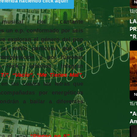
eferida haciendo click aquí!!
N
13/
LA
usical del cantante
PROVI
es un e.p. conformado por seis
"R
que exploran el género del pop
su estilo particular que se
nterpretación y por fusionar
op, rock y urbanos. Integran
Ti”, “Vacío”, “Me Tienes Mal”,
 en las cuales las letras que
acompañadas por energéticos
N
ndrán a bailar a diferentes
15/
"A
Am
aca el tema
“Pienso en ti”
, una