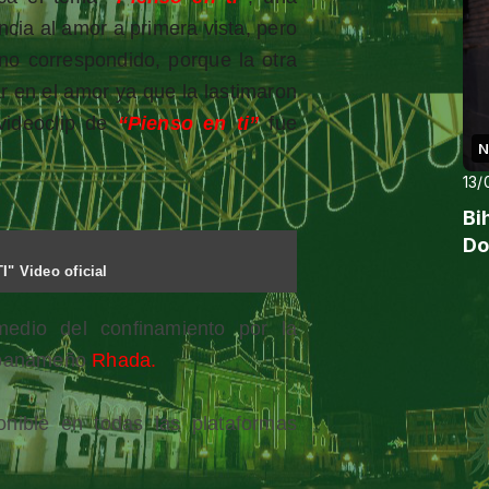
cia al amor a primera vista, pero
no correspondido, porque la otra
r en el amor ya que la lastimaron
videoclip de
“Pienso en ti”
fue
N
13/
Bi
Do
" Video oficial
edio del confinamiento por la
r panameño
Rhada.
nible en todas las plataformas