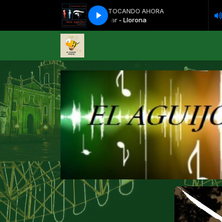
TOCANDO AHORA
ÍDOLOS FRENTE A FRENTE con Raul Castro Romero "El Aguijón Mus
Luis Aguilar - Llorona
Luis Aguilar - Lloron