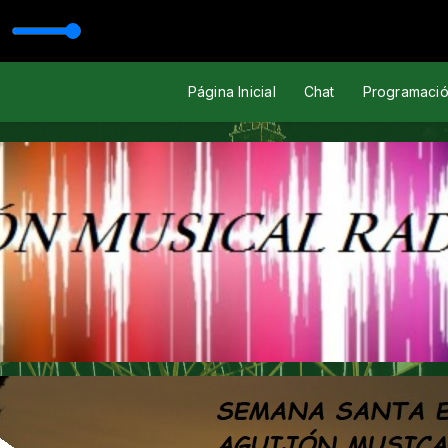
ical"
a
ÍDOLOS FRENTE A FRENTE con Raul Castro Romero "El Aguijón Musi
Página Inicial
Chat
Programaci