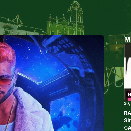
M
N
30
RA
Si
CA