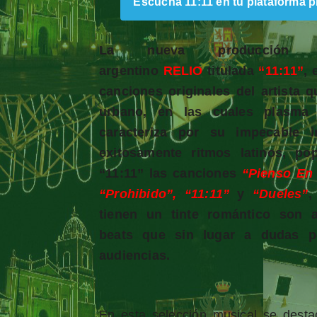
Escucha 11:11 en tu plataforma pr
La nueva producción m
argentino
RELIO
titulada
“11:11”
, 
canciones originales del artista 
urbano, en las cuales plasma 
caracteriza por su impecable i
exitosamente ritmos latinos, p
“11:11” las canciones
“Pienso En 
“Prohibido”, “11:11”
y
“Dueles”
,
tienen un tinte romántico son 
beats que sin lugar a dudas po
audiencias.
En esta selección musical se dest