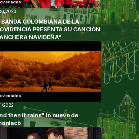
ovedades
06/2023
 BANDA COLOMBIANA DE LA
DENCIA PRESENTA SU CANCIÓN
ANCHERA NAVIDEÑA"
ovedades
11/2022
nd then it rains" lo nuevo de
öniacö