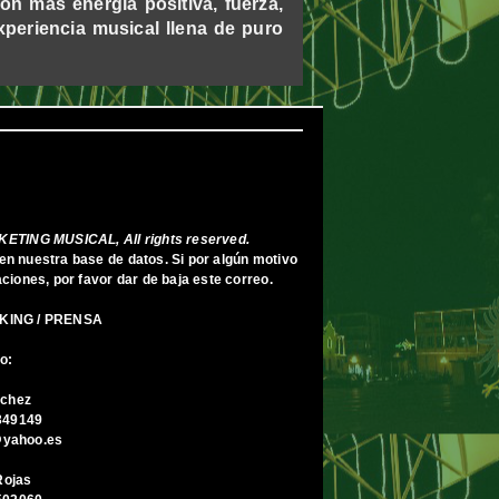
on más energía positiva, fuerza,
periencia musical llena de puro
TING MUSICAL, All rights reserved.
en nuestra base de datos. Si por algún motivo
iones, por favor dar de baja este correo.
KING / PRENSA
o:
nchez
349149
yahoo.es
Rojas