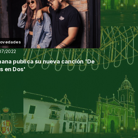
ovedades
07/2022
hana publica su nueva canción 'De
s en Dos'