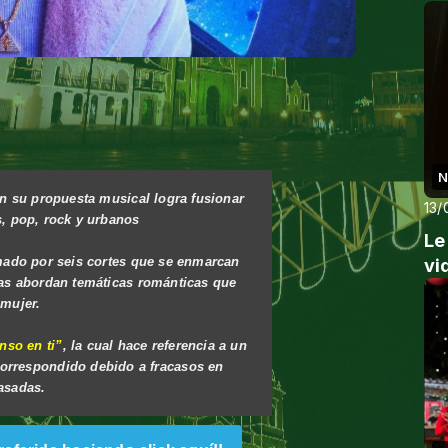
PR
N
on su propuesta musical logra fusionar
13/
s, pop, rock y urbanos
Le
mado por seis cortes que se enmarcan
vi
ras abordan temáticas románticas que
 mujer.
nso en ti”
, la cual hace referencia a un
correspondido debido a fracasos en
asadas.