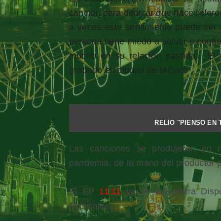
canción para dedicar que hace referen
a veces este sentimiento puede ser 
persona tiene miedo a volver a confia
mucho en su relación pasada. El 
grabado en ciudad de México
RELIO "PIENSO EN TI
Las canciones se produjeron en m
pandemia, de la mano del producto
El EP
11:11
ya se encuentra Dispo
Musicales.