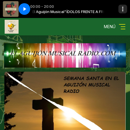
00:00 - 20:00
ero "El Aguijón Musical"
ade - Mexicana Hermosa
Carlos Rivera feat Natalia Lafourcade - Mexican
ÍDOLOS FRENTE A FRENTE con Raul Castro Rome
MENÚ