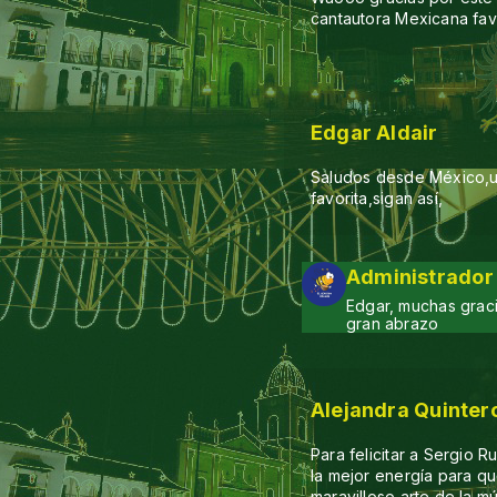
cantautora Mexicana fav
Edgar Aldair
Saludos desde México,u
favorita,sigan así,
Administrador
Edgar, muchas graci
gran abrazo
Alejandra Quinter
Para felicitar a Sergio 
la mejor energía para q
maravilloso arte de la m