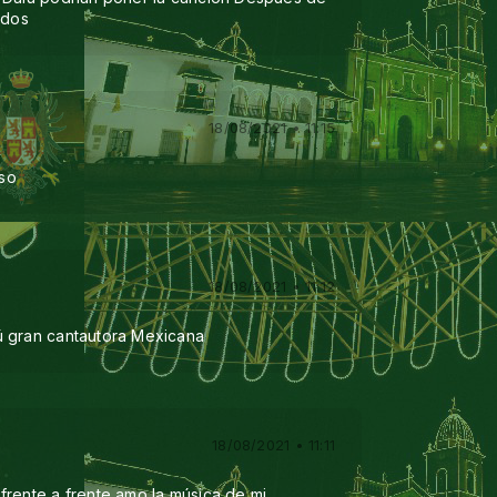
udos
18/08/2021 • 11:15
so
18/08/2021 • 11:12
ú gran cantautora Mexicana
18/08/2021 • 11:11
frente a frente amo la música de mi