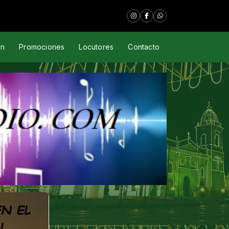
Romero "El Aguijón Musical"
ón
Promociones
Locutores
Contacto