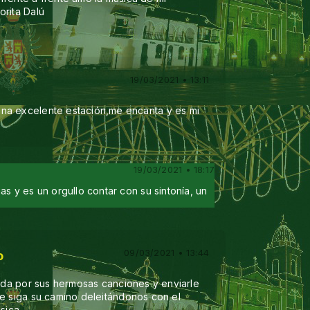
orita Dalú
19/03/2021 • 13:11
na excelente estación,me encanta y es mi
19/03/2021 • 18:17
as y es un orgullo contar con su sintonía, un
09/03/2021 • 13:44
o
Ruda por sus hermosas canciones y enviarle
ue siga su camino deleitándonos con el
úsica