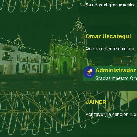
Saludos al gran maestro
Omar Uscategui
Que excelente emisora, 
Administrador
Gracias maestro Om
JAINER
Por favor, la canción 'L