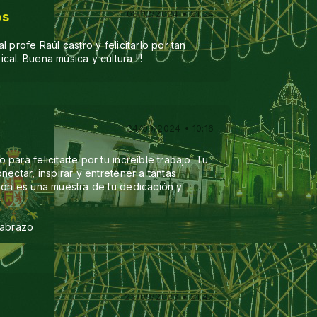
08/12/2024 • 21:54
os
 profe Raúl castro y felicitarlo por tan
al. Buena música y cultura !!!
24/09/2024 • 10:16
ara felicitarte por tu increíble trabajo. Tu
nectar, inspirar y entretener a tantas
ión es una muestra de tu dedicación y
.
 abrazo
23/09/2023 • 21:47