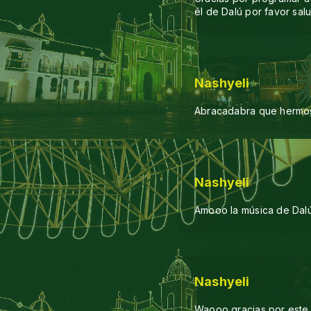
él de Dalú por favor sal
Nashyeli
Abracadabra que hermo
Nashyeli
Amooo la música de Dal
Nashyeli
Waooo gracias por este 