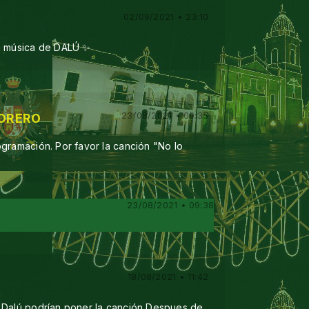
02/09/2021 • 23:10
la música de DALÚ ✨
23/08/2021 • 09:35
FORERO
gramación. Por favor la canción "No lo
23/08/2021 • 09:38
18/08/2021 • 11:42
 Dalú podrían poner la canción Despues de