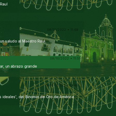
 Raul
08/10/2022 • 11:48
un saludo al Maestro Raul.
08/10/2022 • 11:51
ar, un abrazo grande
04/07/2022 • 13:49
os ideales', del Binomio de Oro de América