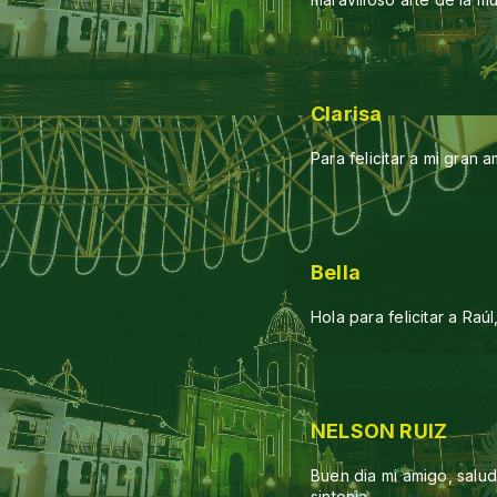
Clarisa
Para felicitar a mi gran a
Bella
Hola para felicitar a Ra
NELSON RUIZ
Buen dia mi amigo, salu
sintonia.