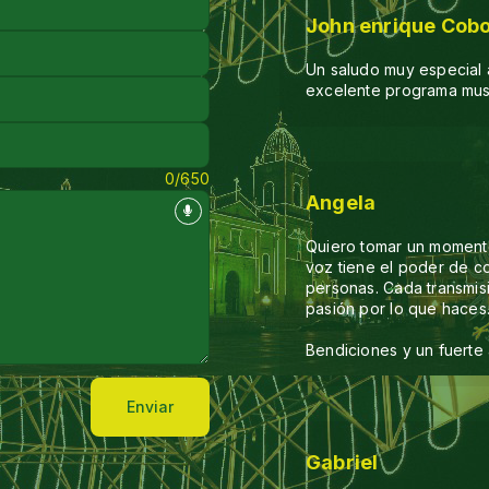
John enrique Cob
Un saludo muy especial al
excelente programa music
0/650
Angela
Quiero tomar un momento p
voz tiene el poder de co
personas. Cada transmis
pasión por lo que haces
Bendiciones y un fuerte
Enviar
Gabriel