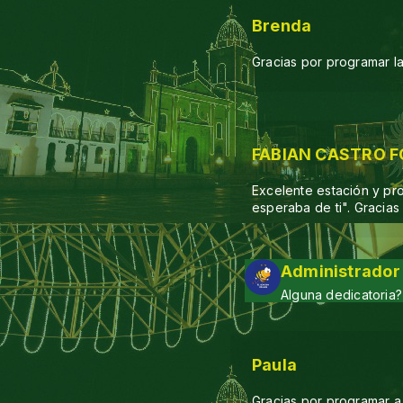
Brenda
Gracias por programar 
FABIAN CASTRO 
Excelente estación y pro
esperaba de ti". Gracias
Administrador
Alguna dedicatoria?
Paula
Gracias por programar a