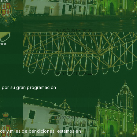
16/02/2021 • 19:02
mor.
16/02/2021 • 18:44
úl, por su gran programación
07/07/2020 • 09:11
dos y miles de bendiciones, estamos en